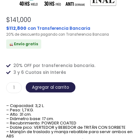
$
141,000
$
112,800
con Transferencia Bancaria
20% de descuento pagando con Transferencia Bancaria
Envío gratis
20% OFF por transferencia bancaria.
3 y 6 Cuotas sin Interés
BIDÓN
Agregar al carrito
ACONCAGUA
3,2
– Capacidad: 3,2 L.
Lts
– Peso: 1,7 KG.
Outdoor
– Alto: 31 cm.
– Diámetro base: 17 cm.
cantidad
– Recubrimiento: POWDER COATED
– Doble pico: VERTEDOR y BEBEDOR de TRITÁN CON SORBETE
– Manijón de traslado y manija rebatible para servir ambos en
ABS