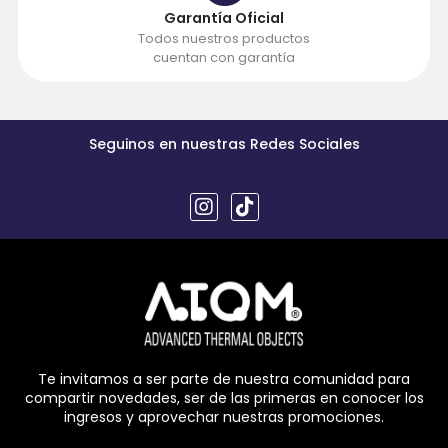
Garantía Oficial
Todos nuestros productos
cuentan con garantía
Seguinos en nuestras Redes Sociales
I
T
n
i
s
k
t
t
a
o
g
k
r
a
m
Te invitamos a ser parte de nuestra comunidad para
compartir novedades, ser de las primeras en conocer los
ingresos y aprovechar nuestras promociones.