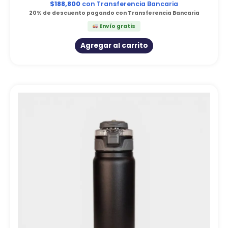
$
188,800
con Transferencia Bancaria
20% de descuento pagando con Transferencia Bancaria
Envío gratis
Agregar al carrito
Este
producto
tiene
varias
variantes.
Las
opciones
se
pueden
elegir
en
la
página