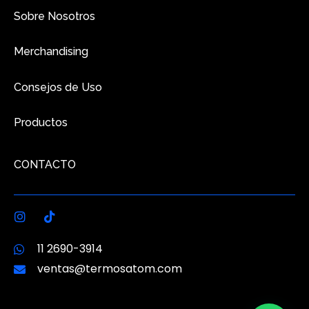
Sobre Nosotros
Merchandising
Consejos de Uso
Productos
CONTACTO
I
T
n
i
s
k
11 2690-3914
t
t
a
o
ventas@termosatom.com
g
k
r
a