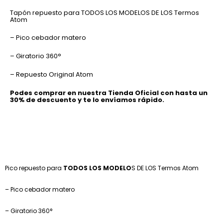
Termos
Tapón repuesto para TODOS LOS MODELOS DE LOS Termos
Atom
Atom
cantidad
– Pico cebador matero
– Giratorio 360°
– Repuesto Original Atom
Podes comprar en nuestra Tienda Oficial con hasta un
30% de descuento y te lo envíamos rápido.
Pico repuesto para
TODOS LOS MODELO
S DE LOS Termos Atom
– Pico cebador matero
– Giratorio 360°