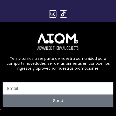
I
T
n
i
s
k
t
t
a
o
g
k
r
a
m
Te invitamos a ser parte de nuestra comunidad para
compartir novedades, ser de las primeras en conocer los
ingresos y aprovechar nuestras promociones.
Send